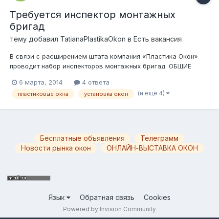
Требуется инспектор монтажных
бригад
тему добавил
TatianaPlastikaOkon
в
Есть вакансия
В связи с расширением штата компания «Пластика Окон»
проводит набор инспекторов монтажных бригад. ОБЩИЕ
ДАННЫЕ: Должность: инспектор монтажных бригад.
6 марта, 2014
4 ответа
Образование: средне-специальное. Опыт работы: опыт
(и ещё 4)
пластиковые окна
установка окон
работы в отрасли светопрозрачных конструкций; Занятость:
полный рабочий день 5/2. Пол:...
Бесплатные объявления
Телеграмм
Новости рынка окон
ОНЛАЙН-ВЫСТАВКА ОКОН
Язык
Обратная связь
Cookies
Powered by Invision Community