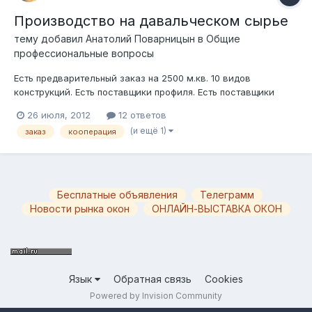
Производство на давальческом сырье
тему добавил
Анатолий Поварницын
в
Общие
профессиональные вопросы
Есть предварительный заказ на 2500 м.кв. 10 видов
конструкций. Есть поставщики профиля. Есть поставщики
пакетов. Есть поставщики фурнитуры. Есть поставщики пленки
26 июля, 2012
12 ответов
для ламинирования. Свое производство ставить не хочу.
(и ещё 1)
заказ
кооперация
Нужен производитель окон кому нужен объем работы.
Условия: - только "белые" офици...
Бесплатные объявления
Телеграмм
Новости рынка окон
ОНЛАЙН-ВЫСТАВКА ОКОН
Язык
Обратная связь
Cookies
Powered by Invision Community