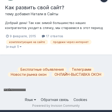
Как развить свой сайт?
тему добавил
Нaтали
в
Сайты
Добрый день! Так как зимой большинство наших
контрагентов уходит в спячку, мы стараемся в этот период
немного измениться. На этот раз решили исправить и
9 февраля, 2015
17 ответов
доработать свой сайт. Опыта у меня в этой области совсем
комплектующие на сайте
продажи через интернет
нет, поэтому от меня требуется только показывать пальчиком
(и ещё 1)
на интересные идеи, го...
Бесплатные объявления
Телеграмм
Новости рынка окон
ОНЛАЙН-ВЫСТАВКА ОКОН
Язык
Обратная связь
Cookies
Powered by Invision Community