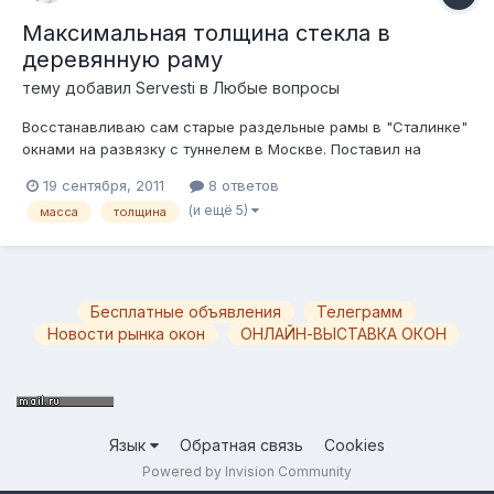
Максимальная толщина стекла в
деревянную раму
тему добавил
Servesti
в
Любые вопросы
Восстанавливаю сам старые раздельные рамы в "Сталинке"
окнами на развязку с туннелем в Москве. Поставил на
герметик наружу 5мм, внутрь - 4мм, но уровень шума
19 сентября, 2011
8 ответов
категорически не устраивает, особенно мешают сирены по
(и ещё 5)
масса
толщина
утрам и мотоциклисты,газующие на выезде из тоннеля по
ночам..... Хочу поставить наруж...
Бесплатные объявления
Телеграмм
Новости рынка окон
ОНЛАЙН-ВЫСТАВКА ОКОН
Язык
Обратная связь
Cookies
Powered by Invision Community