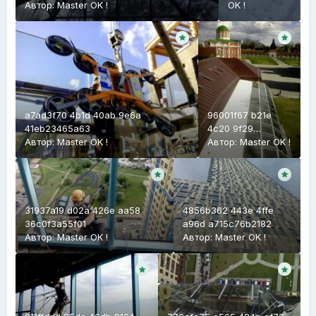
Автор:
Master OK !
949f106b8d59
OK !
a7ad3f70 4b1d 40ab 9e6a
96001f67 b21e
41eb23465a63
4c20 9f29
Автор:
Master OK !
1bc090a1c762
Автор:
Master OK !
31937a19 d02a 426e aa58
4856b362 443e 4ffe
36c0f3a55f01
a96d a715c76b2182
Автор:
Master OK !
Автор:
Master OK !