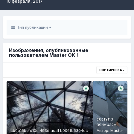
10 февраля, 2017
Тип публикации
Изображения, опубликованные
пользователем Master OK !
СОРТИРОВКА
c0cf9f13
39dc 412c
cb0b16be d10e 493e aca1 b006fb6304dc
af48
Автор:
Master