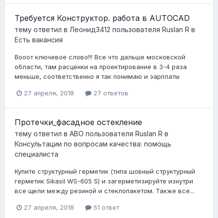
Требуется Конструктор. работа в AUTOCAD
тему ответил в
Леонид3412
пользователя
Ruslan R
в
Есть вакансия
Вооот ключевое слово!!! Все что дальше московской
области, там расценки на проектирование в 3-4 раза
меньше, соответственно я так понимаю и зарплаты
27 апреля, 2018
27 ответов
Протечки_фасадное остекление
тему ответил в
АВО
пользователя
Ruslan R
в
Консультации по вопросам качества: помощь
специалиста
Купите структурный герметик (типа шовный структурный
герметик Sikasil WS-605 S) и загерметизируйте изнутри
все щели между резиной и стеклопакетом. Также все...
27 апреля, 2018
51 ответ