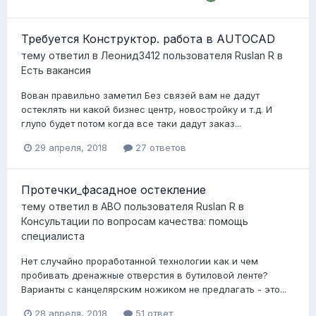
Требуется Конструктор. работа в AUTOCAD
тему ответил в
Леонид3412
пользователя
Ruslan R
в
Есть вакансия
Вован правильно заметил Без связей вам не дадут
остеклять ни какой бизнес центр, новостройку и т.д. И
глупо будет потом когда все таки дадут заказ...
29 апреля, 2018
27 ответов
Протечки_фасадное остекление
тему ответил в
АВО
пользователя
Ruslan R
в
Консультации по вопросам качества: помощь
специалиста
Нет случайно проработанной технологии как и чем
пробивать дренажные отверстия в бутиловой ленте?
Варианты с канцелярским ножиком не предлагать - это...
28 апреля, 2018
51 ответ