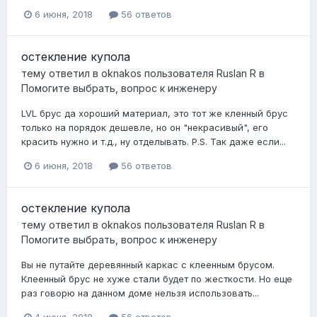
6 июня, 2018
56 ответов
остекление купола
тему ответил в
oknakos
пользователя
Ruslan R
в
Помогите выбрать, вопрос к инженеру
LVL брус да хороший материал, это тот же кленный брус
только на порядок дешевле, но он "некрасивый", его
красить нужно и т.д., ну отделывать. P.S. Так даже если...
6 июня, 2018
56 ответов
остекление купола
тему ответил в
oknakos
пользователя
Ruslan R
в
Помогите выбрать, вопрос к инженеру
Вы не путайте деревянный каркас с клеенным брусом.
Клеенный брус не хуже стали будет по жесткости. Но еще
раз говорю на данном доме нельзя использовать...
4 июня, 2018
56 ответов