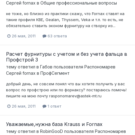
Сергей fornax
в
Общие профессиональные вопросы
не тоже, но близко из практики скажу, что Fornax ставят на
такие профиля КВЕ, Gealan, Thyssem, Veka и т.п. то есть, не
обязательно ставить эконом фурнитуру на створку из...
26 мая, 2011
63 ответа
Расчет фурнитуры с учетом и без учета фальца в
Профстрой 3
тему ответил в
Габов
пользователя
Распономарев
Сергей fornax
в
ПрофСегмент
добрый день, не совсем понял что вы хотите получить у вас
вопрос по профстрою или по форнаксу? постараюсь помочь!
пишите на мою почту rasponomarev@astek-mt.ru
26 мая, 2011
1 ответ
Уважаемые,нужна база Krauss и Fornax
тему ответил в
RobinGooD
пользователя
Распономарев