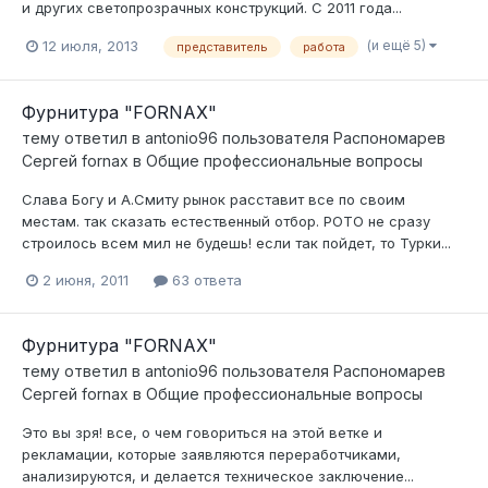
и других светопрозрачных конструкций. С 2011 года...
(и ещё 5)
12 июля, 2013
представитель
работа
Фурнитура "FORNAX"
тему ответил в
antonio96
пользователя
Распономарев
Сергей fornax
в
Общие профессиональные вопросы
Слава Богу и А.Смиту рынок расставит все по своим
местам. так сказать естественный отбор. РОТО не сразу
строилось всем мил не будешь! если так пойдет, то Турки...
2 июня, 2011
63 ответа
Фурнитура "FORNAX"
тему ответил в
antonio96
пользователя
Распономарев
Сергей fornax
в
Общие профессиональные вопросы
Это вы зря! все, о чем говориться на этой ветке и
рекламации, которые заявляются переработчиками,
анализируются, и делается техническое заключение...