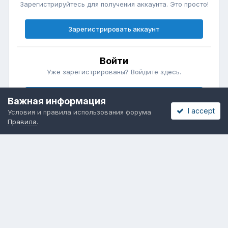
Зарегистрируйтесь для получения аккаунта. Это просто!
Зарегистрировать аккаунт
Войти
Уже зарегистрированы? Войдите здесь.
Войти сейчас
Важная информация
I accept
Условия и правила использования форума
Правила
.
Бесплатные объявления
Телеграмм
Новости рынка окон
ОНЛАЙН-ВЫСТАВКА ОКОН
Язык
Обратная связь
Cookies
Powered by Invision Community