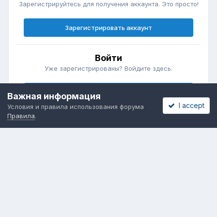
Зарегистрируйтесь для получения аккаунта. Это просто!
Зарегистрировать аккаунт
Войти
Уже зарегистрированы? Войдите здесь.
Войти сейчас
Важная информация
I accept
Условия и правила использования форума
Правила
.
Бесплатные объявления
Телеграмм
Новости рынка окон
ОНЛАЙН-ВЫСТАВКА ОКОН
Язык
Обратная связь
Cookies
Powered by Invision Community