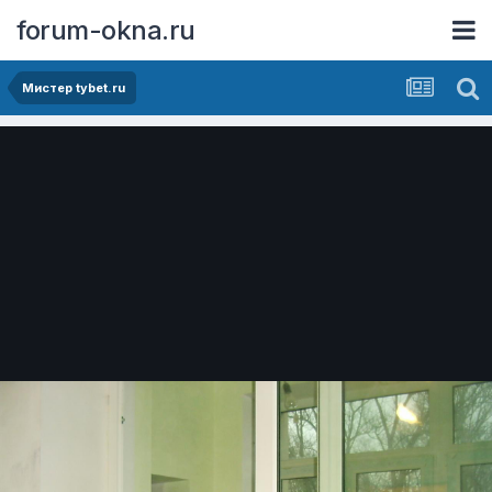
forum-okna.ru
Мистер tybet.ru