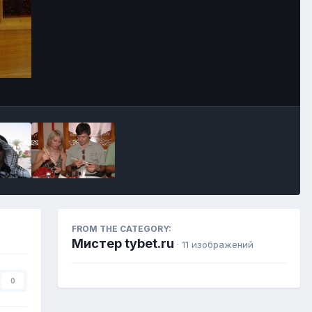
Image Tools
FROM THE CATEGORY:
Мистер tybet.ru
· 11 изображений
0