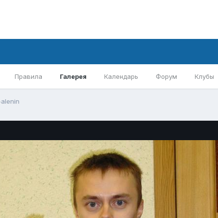
Правила
Галерея
Календарь
Форум
Клубы
-alenin