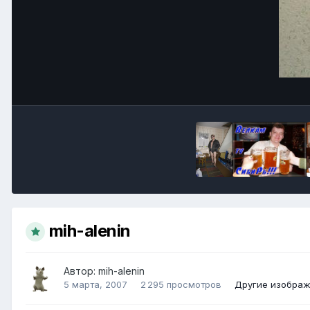
mih-alenin
Автор:
mih-alenin
5 марта, 2007
2 295 просмотров
Другие изображ