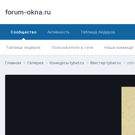
forum-okna.ru
Сообщество
Активность
Таблица лидеров
Таблица лидеров
Пользователи в сети
Наша команда
Главная
Галерея
Конкурсы tybet.ru
Мистер tybet.ru
mih