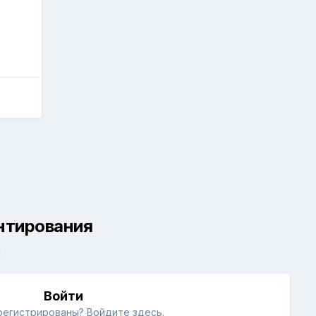
ентирования
й
Войти
регистрированы? Войдите здесь.