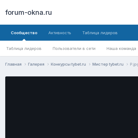
forum-okna.ru
Сообщество
Активность
Таблица лидеров
Таблица лидеров
Пользователи в сети
Наша команда
Главная
Галерея
Конкурсы tybet.ru
Мистер tybet.ru
P.jp