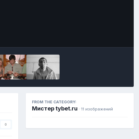
Image Tools
FROM THE CATEGORY:
Мистер tybet.ru
· 11 изображений
0