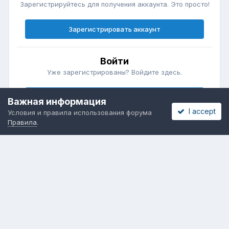
Зарегистрируйтесь для получения аккаунта. Это просто!
Зарегистрировать аккаунт
Войти
Уже зарегистрированы? Войдите здесь.
Войти сейчас
Важная информация
I accept
Условия и правила использования форума
Правила
.
Бесплатные объявления
Телеграмм
Новости рынка окон
ОНЛАЙН-ВЫСТАВКА ОКОН
Язык
Обратная связь
Cookies
Powered by Invision Community