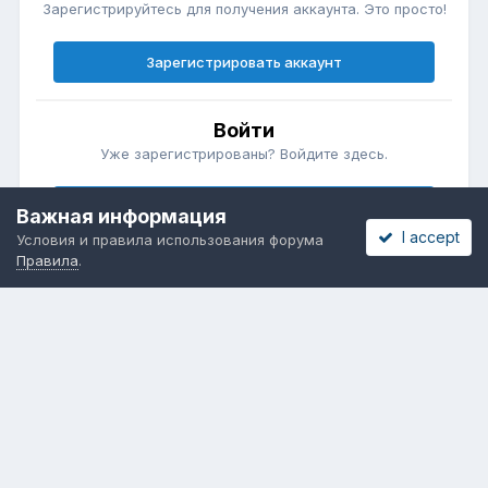
Зарегистрируйтесь для получения аккаунта. Это просто!
Зарегистрировать аккаунт
Войти
Уже зарегистрированы? Войдите здесь.
Войти сейчас
Важная информация
I accept
Условия и правила использования форума
Правила
.
Бесплатные объявления
Телеграмм
Новости рынка окон
ОНЛАЙН-ВЫСТАВКА ОКОН
Язык
Обратная связь
Cookies
Powered by Invision Community