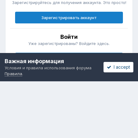
Зарегистрируйтесь для получения аккаунта. Это просто!
Зарегистрировать аккаунт
Войти
Уже зарегистрированы? Войдите здесь.
Войти сейчас
Важная информация
I accept
Условия и правила использования форума
Правила
.
Бесплатные объявления
Телеграмм
Новости рынка окон
ОНЛАЙН-ВЫСТАВКА ОКОН
Язык
Обратная связь
Cookies
Powered by Invision Community