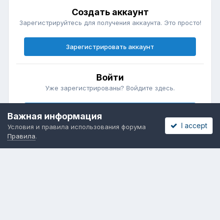
Создать аккаунт
Зарегистрируйтесь для получения аккаунта. Это просто!
Зарегистрировать аккаунт
Войти
Уже зарегистрированы? Войдите здесь.
Войти сейчас
Важная информация
I accept
Условия и правила использования форума
Правила
.
Бесплатные объявления
Телеграмм
Новости рынка окон
ОНЛАЙН-ВЫСТАВКА ОКОН
Язык
Обратная связь
Cookies