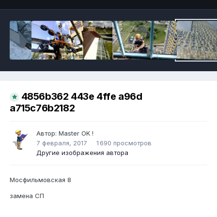
4856b362 443e 4ffe a96d
a715c76b2182
Автор:
Master OK !
7 февраля, 2017
1 690 просмотров
Другие изображения автора
Мосфильмовская 8
замена СП