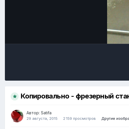
Копировально - фрезерный ста
Автор:
Satifa
29 августа, 2015
2 159 просмотров
Другие изобр