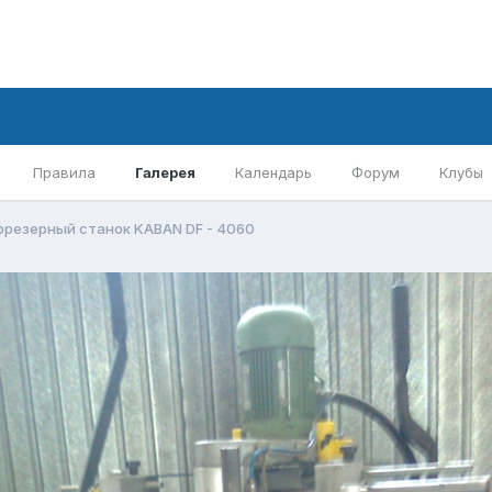
Правила
Галерея
Календарь
Форум
Клубы
фрезерный станок KABAN DF - 4060