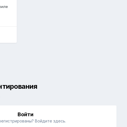
филе
ентирования
й
Войти
регистрированы? Войдите здесь.