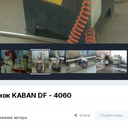
нок KABAN DF - 4060
Share
Подписчики
ажения автора