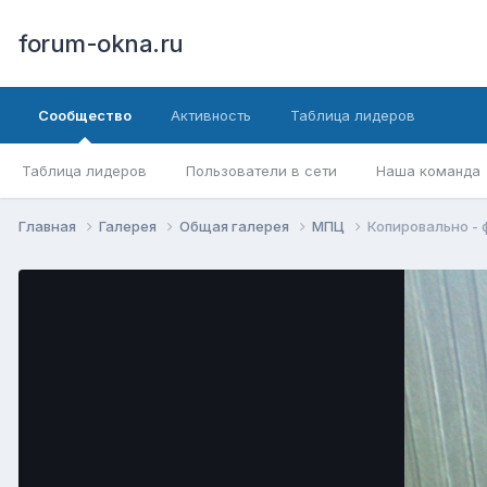
forum-okna.ru
Сообщество
Активность
Таблица лидеров
Таблица лидеров
Пользователи в сети
Наша команда
Главная
Галерея
Общая галерея
МПЦ
Копировально - 