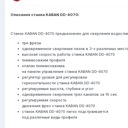
Описание станка KABAN DD-4070:
Станок KABAN DD-4070 предназначен для сверления водослив
три фрезы
одновременное сверление пазов в 3-х различных мест
высокая скорость работы станка KABAN DD-4070
пневмозажим профиля
клапан пневмозажима
на панели управления станка KABAN DD-4070
регулятор уровня для регулировки
горизонтальности станка KABAN DD-4070
регулируемые высота, глубина и угол
одновременное сверление трёх каналов за 10 сек
регулируемая скорость
движения фрез станка KABAN DD-4070
станок KABAN DD-4070 легко подстраивается
под различные виды профиля