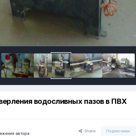
верления водосливных пазов в ПВХ
Share
Подписчики
ажения автора