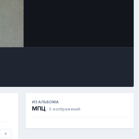
Image Tools
ИЗ АЛЬБОМА
МПЦ
· 5 изображений
0