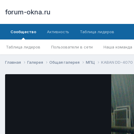
forum-okna.ru
Сообщество
Активность
Таблица лидеров
Таблица лидеров
Пользователи в сети
Наша команда
Главная
Галерея
Общая галерея
МПЦ
KABAN DD-4070 -