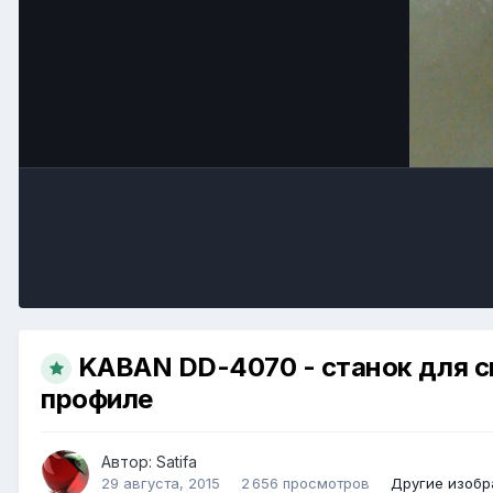
KABAN DD-4070 - станок для с
профиле
Автор:
Satifa
29 августа, 2015
2 656 просмотров
Другие изобр