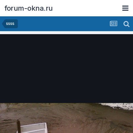
forum-okna.ru
5555