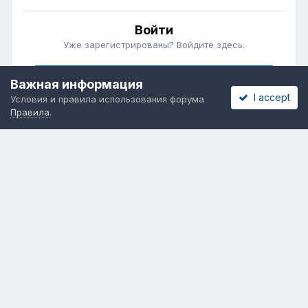
Войти
Уже зарегистрированы? Войдите здесь.
Войти сейчас
Важная информация
I accept
Условия и правила использования форума
Правила
.
Бесплатные объявления
Телеграмм
Новости рынка окон
ОНЛАЙН-ВЫСТАВКА ОКОН
Язык
Обратная связь
Cookies
Powered by Invision Community