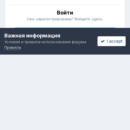
Войти
Уже зарегистрированы? Войдите здесь.
Войти сейчас
Важная информация
I accept
Условия и правила использования форума
Правила
.
Бесплатные объявления
Телеграмм
Новости рынка окон
ОНЛАЙН-ВЫСТАВКА ОКОН
Язык
Обратная связь
Cookies
Powered by Invision Community