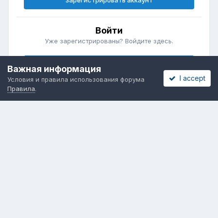
Зарегистрировать аккаунт
Войти
Уже зарегистрированы? Войдите здесь.
Войти сейчас
Важная информация
I accept
Условия и правила использования форума
Правила
.
Бесплатные объявления
Телеграмм
Новости рынка окон
ОНЛАЙН-ВЫСТАВКА ОКОН
Язык
Обратная связь
Cookies
Powered by Invision Community