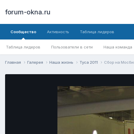
forum-okna.ru
Сообщество
Активность
Таблица лидеров
Таблица лидеров
Пользователи в сети
Наша команда
Главная
Галерея
Наша жизнь
Туса 2011
Сбор на Мосб