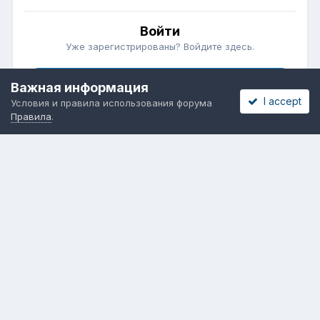
Войти
Уже зарегистрированы? Войдите здесь.
Войти сейчас
Важная информация
I accept
Условия и правила использования форума
Правила
.
Бесплатные объявления
Телеграмм
Новости рынка окон
ОНЛАЙН-ВЫСТАВКА ОКОН
Язык
Обратная связь
Cookies
Powered by Invision Community