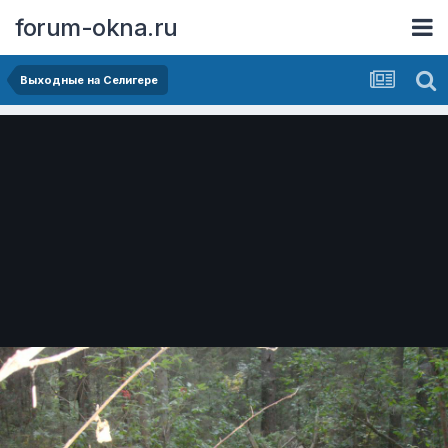
forum-okna.ru
Выходные на Селигере