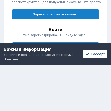
Зарегистрируйтесь для получения аккаунта. Это просто!
Зарегистрировать аккаунт
Войти
Уже зарегистрированы? Войдите здесь.
Войти сейчас
Важная информация
I accept
Условия и правила использования форума
Правила
.
Бесплатные объявления
Телеграмм
Новости рынка окон
ОНЛАЙН-ВЫСТАВКА ОКОН
Язык
Обратная связь
Cookies
Powered by Invision Community