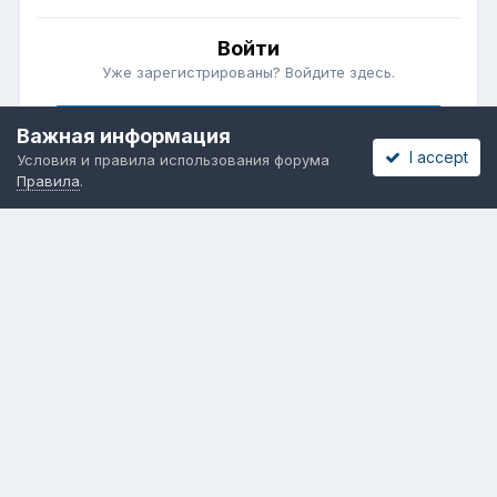
Войти
Уже зарегистрированы? Войдите здесь.
Войти сейчас
Важная информация
I accept
Условия и правила использования форума
Правила
.
Бесплатные объявления
Телеграмм
Новости рынка окон
ОНЛАЙН-ВЫСТАВКА ОКОН
Язык
Обратная связь
Cookies
Powered by Invision Community