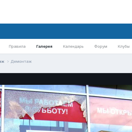
Правила
Галерея
Календарь
Форум
Клубы
аж
Демонтаж