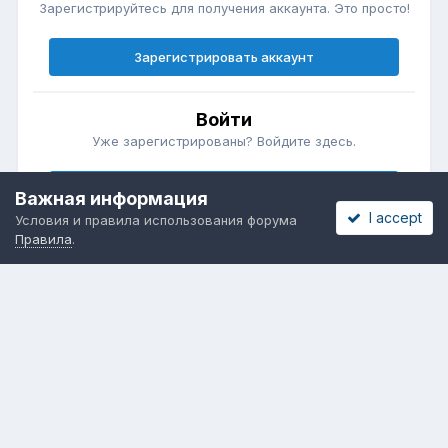
Зарегистрируйтесь для получения аккаунта. Это просто!
Зарегистрировать аккаунт
Войти
Уже зарегистрированы? Войдите здесь.
Войти сейчас
Важная информация
I accept
Условия и правила использования форума
Правила
.
Бесплатные объявления
Телеграмм
Новости рынка окон
ОНЛАЙН-ВЫСТАВКА ОКОН
Язык
Обратная связь
Cookies
Powered by Invision Community