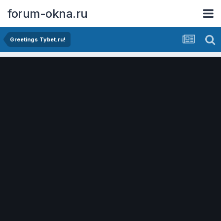
forum-okna.ru
Greetings Tybet.ru!