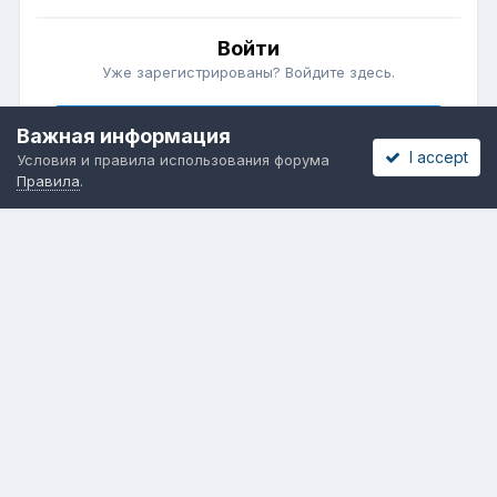
Войти
Уже зарегистрированы? Войдите здесь.
Войти сейчас
Важная информация
I accept
Условия и правила использования форума
Правила
.
Бесплатные объявления
Телеграмм
Новости рынка окон
ОНЛАЙН-ВЫСТАВКА ОКОН
Язык
Обратная связь
Cookies
Powered by Invision Community