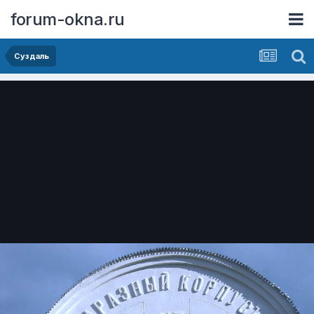
forum-okna.ru
Суздаль