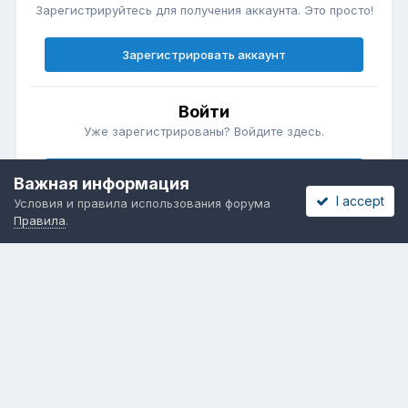
Зарегистрируйтесь для получения аккаунта. Это просто!
Зарегистрировать аккаунт
Войти
Уже зарегистрированы? Войдите здесь.
Войти сейчас
Важная информация
I accept
Условия и правила использования форума
Правила
.
Бесплатные объявления
Телеграмм
Новости рынка окон
ОНЛАЙН-ВЫСТАВКА ОКОН
Язык
Обратная связь
Cookies
Powered by Invision Community