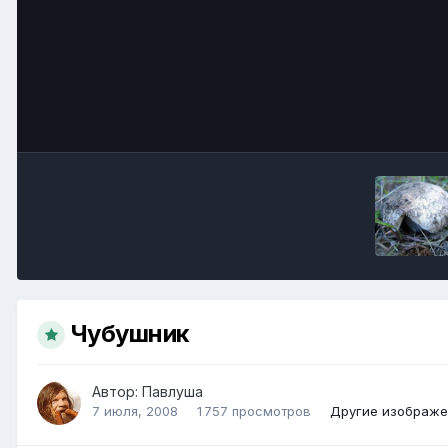
Чубушник
Автор:
Павлуша
7 июля, 2008
1 757 просмотров
Другие изображе