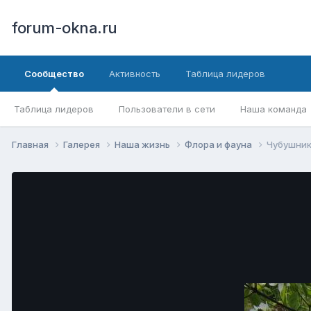
forum-okna.ru
Сообщество
Активность
Таблица лидеров
Таблица лидеров
Пользователи в сети
Наша команда
Главная
Галерея
Наша жизнь
Флора и фауна
Чубушни