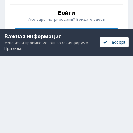
Войти
Уже зарегистрированы? Войдите здесь.
Войти сейчас
Важная информация
I accept
Условия и правила использования форума
Правила
.
Бесплатные объявления
Телеграмм
Новости рынка окон
ОНЛАЙН-ВЫСТАВКА ОКОН
Язык
Обратная связь
Cookies
Powered by Invision Community