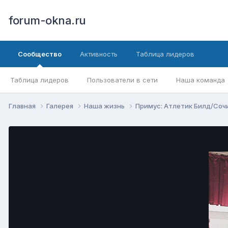
forum-okna.ru
Сообщество
Активность
Таблица лидеров
Таблица лидеров
Пользователи в сети
Наша команда
Главная
Галерея
Наша жизнь
Примус: Атлетик Билд/Соч