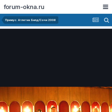
forum-okna.ru
Примус: Атлетик Билд/Сочи 2008