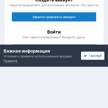
Зарегистрируйтесь для получения аккаунта. Это просто!
Зарегистрировать аккаунт
Войти
Уже зарегистрированы? Войдите здесь.
Войти сейчас
Важная информация
I accept
Условия и правила использования форума
Правила
.
Бесплатные объявления
Телеграмм
Новости рынка окон
ОНЛАЙН-ВЫСТАВКА ОКОН
Язык
Обратная связь
Cookies
Powered by Invision Community