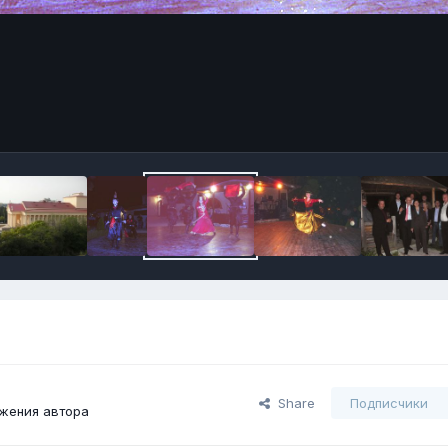
Share
Подписчики
жения автора