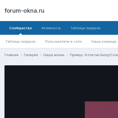
forum-okna.ru
Сообщество
Активность
Таблица лидеров
Таблица лидеров
Пользователи в сети
Наша команда
Главная
Галерея
Наша жизнь
Примус: Атлетик Билд/Соч