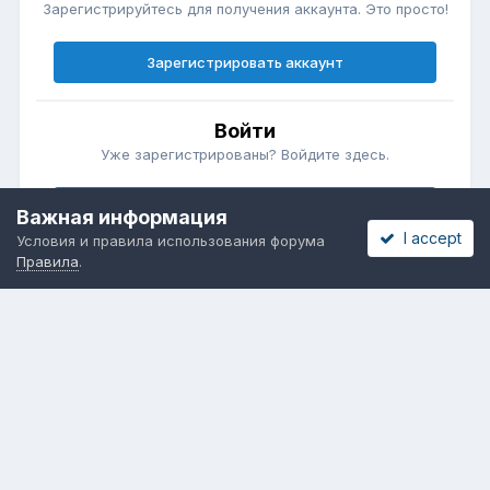
Зарегистрируйтесь для получения аккаунта. Это просто!
Зарегистрировать аккаунт
Войти
Уже зарегистрированы? Войдите здесь.
Войти сейчас
Важная информация
I accept
Условия и правила использования форума
Правила
.
Бесплатные объявления
Телеграмм
Новости рынка окон
ОНЛАЙН-ВЫСТАВКА ОКОН
Язык
Обратная связь
Cookies
Powered by Invision Community